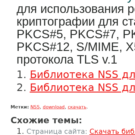
для использования р
криптографии для ст
PKCS#5, PKCS#7, P
PKCS#12, S/MIME, X5
протокола TLS v.1
Библиотека NSS д
Библиотека NSS дл
Метки:
NSS
,
download
,
скачать
.
Схожие темы:
Страница сайта:
Скачать биб