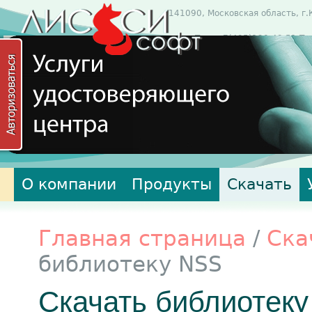
141090, Московская область, г.
Тел: +7(495)120-43-51 Те
s
О компании
Продукты
Скачать
Главная страница
/
Ска
библиотеку NSS
Скачать библиотек