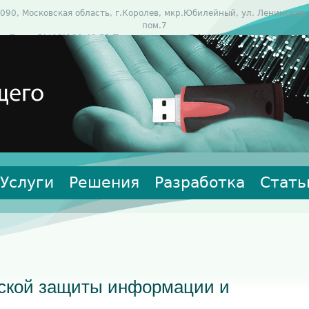
090, Московская область, г.Королев, мкр.Юбилейный, ул. Ленинская, 
пом.7
Тел: +7(495)120-43-51 Тех.поддержка:
+7 (495) 120-43-51
e-mail:
support@lissi.ru
Услуги
Решения
Разработка
Стать
ской защиты информации и