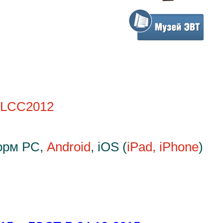
 LCC2012
орм PC,
Android
, iOS (
iPad, iPhone
)