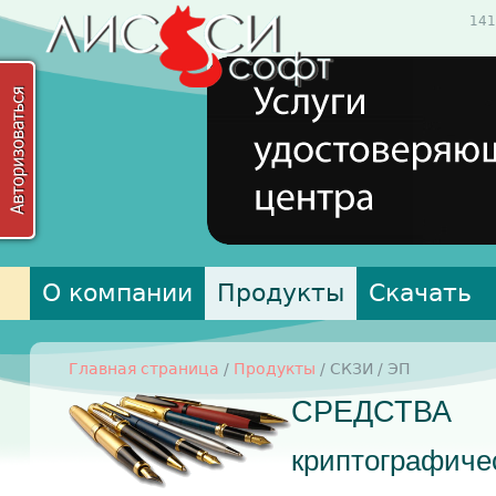
141
О компании
Продукты
Скачать
Главная страница
/
Продукты
/ СКЗИ / ЭП
СРЕДСТВА
криптографиче