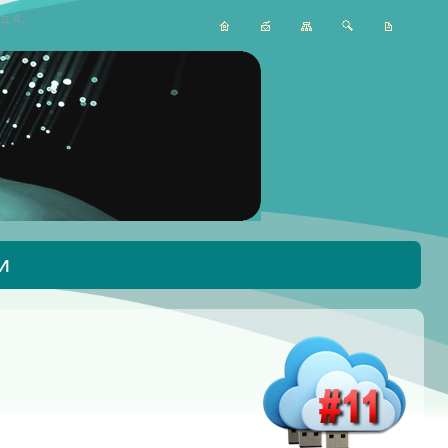
д.4,
и