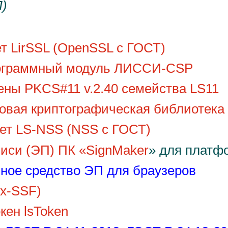
)
 LirSSL (OpenSSL с ГОСТ)
ограммный модуль ЛИССИ-CSP
ны PKCS#11 v.2.40 семейства LS11
вая криптографическая библиотека
т LS-NSS (NSS с ГОСТ)
писи (ЭП) ПК
«
SignMaker
» для платф
ьное средство ЭП для браузеров
ox-SSF)
кен lsToken