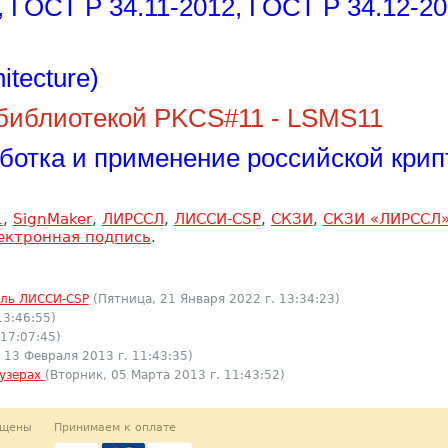
 ГОСТ Р 34.11-2012, ГОСТ Р 34.12-20
itecture)
библиотекой PKCS#11 - LSMS11
работка и применение российской кри
1
,
SignMaker
,
ЛИРССЛ
,
ЛИССИ-CSP
,
СКЗИ
,
СКЗИ «ЛИРССЛ
ектронная подпись
.
ль ЛИССИ-CSP
(Пятница, 21 Января 2022 г. 13:34:23)
13:46:55)
 17:07:45)
 13 Февраля 2013 г. 11:43:35)
аузерах
(Вторник, 05 Марта 2013 г. 11:43:52)
ищены
Принимаем к оплате