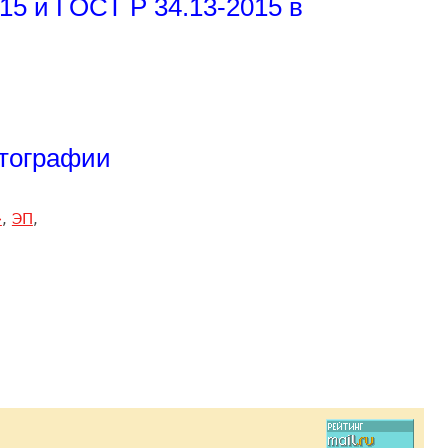
15 и ГОСТ Р 34.13-2015 в
птографии
»
,
ЭП
,