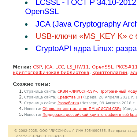
LCSSL - ГОСТ Р 34.10-2012,
OpenSSL
JCA (Java Cryptography Arch
USB-ключи «MS_KEY K» с 
CryptoAPI ядра Linux: раз
Метки:
CSP
,
JCA
,
LCC
,
LS_HW11
,
OpenSSL
,
PKCS#1
криптографичекая библиотека
,
криптоплагин
,
эл
Схожие темы:
Страница сайта:
СКЗИ «ЛИРССЛ-CSP». Программный моду
Страница сайта:
Средства ЭП
(Среда, 28 Апреля 2021 г. 
Страница сайта:
Разработка
(Четверг, 09 Августа 2018 г.
Новости:
Обновлен инсталлятор ПМ «ЛИССИ-CSP»
(Среда,
Новости:
Поддержка российской криптографии в веб-бр
© 2002-2025. ООО "ЛИССИ-Софт" ИНН 5054090835. Все права защ
Телефон: +7(495) 120-43-51